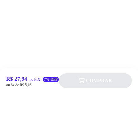
R$ 27,94
no PIX
7% OFF
COMPRAR
ou 6x de R$ 5,16
Siga a Allever nas redes sociais!