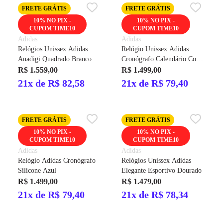
FRETE GRÁTIS
FRETE GRÁTIS
10% NO PIX -
10% NO PIX -
CUPOM TIME10
CUPOM TIME10
Adidas
Adidas
Relógios Unissex Adidas
Relógio Unissex Adidas
Anadigi Quadrado Branco
Cronógrafo Calendário Code
One Aço Cinza
R$ 1.559,00
R$ 1.499,00
21x de R$ 82,58
21x de R$ 79,40
FRETE GRÁTIS
FRETE GRÁTIS
10% NO PIX -
10% NO PIX -
CUPOM TIME10
CUPOM TIME10
Adidas
Adidas
Relógio Adidas Cronógrafo
Relógios Unissex Adidas
Silicone Azul
Elegante Esportivo Dourado
R$ 1.499,00
R$ 1.479,00
21x de R$ 79,40
21x de R$ 78,34