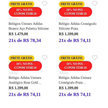
FRETE GRÁTIS
FRETE GRÁTIS
10% NO PIX -
10% NO PIX -
CUPOM TIME10
CUPOM TIME10
Adidas
Adidas
Relógios Unissex Adidas
Relógio Adidas Cronógrafo
Branco Aço Pulseira Silicone
Silicone Prata
R$ 1.479,00
R$ 1.399,00
21x de R$ 78,34
21x de R$ 74,11
FRETE GRÁTIS
FRETE GRÁTIS
10% NO PIX -
10% NO PIX -
CUPOM TIME10
CUPOM TIME10
Adidas
Adidas
Relógio Adidas Unissex
Relógio Adidas Unissex
Analógico Rose Gold
Cronógrafo Prata
AOFH23009
AOFH23505
R$ 1.399,00
R$ 1.399,00
21x de R$ 74,11
21x de R$ 74,11