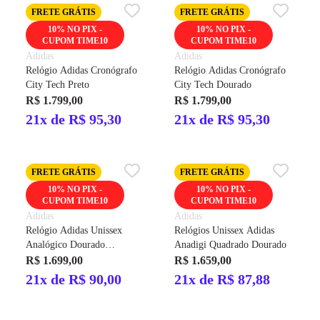
FRETE GRÁTIS
FRETE GRÁTIS
10% NO PIX -
10% NO PIX -
CUPOM TIME10
CUPOM TIME10
Adidas
Adidas
Relógio Adidas Cronógrafo
Relógio Adidas Cronógrafo
City Tech Preto
City Tech Dourado
R$ 1.799,00
R$ 1.799,00
21x de R$ 95,30
21x de R$ 95,30
FRETE GRÁTIS
FRETE GRÁTIS
10% NO PIX -
10% NO PIX -
CUPOM TIME10
CUPOM TIME10
Adidas
Adidas
Relógio Adidas Unissex
Relógios Unissex Adidas
Analógico Dourado
Anadigi Quadrado Dourado
AOFH23002
R$ 1.699,00
R$ 1.659,00
21x de R$ 90,00
21x de R$ 87,88