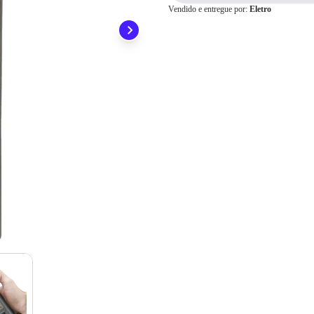
Vendido e entregue por:
Eletro
ainda conta com a devolução grátis em até 7 dias.
Para pagamento via PIX será gerada uma chave e um QR
Code ao finalizar o processo de compra.
Pix
Cartão de
Crédito