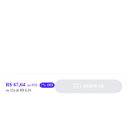
R$ 67,64
no PIX
7% OFF
COMPRAR
ou 12x de R$ 6,24
Siga a Allever nas redes sociais!