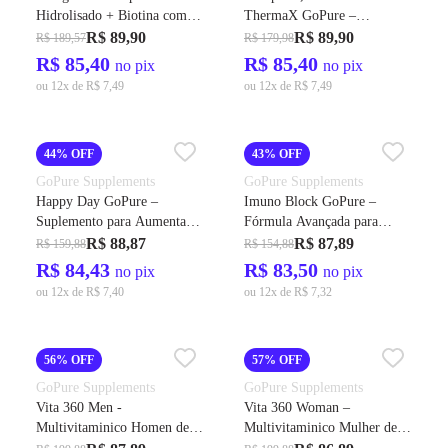
Hidrolisado + Biotina com
ThermaX GoPure –
Vitamina C Coenzima Q10 +
Suplemento Pré-Treino
R$ 89,90
R$ 89,90
R$ 189,57
R$ 179,98
Biotina
EXTRA-FORTE para
R$ 85,40
R$ 85,40
no pix
no pix
Energia, foco e Performance
ou 12x de R$ 7,49
ou 12x de R$ 7,49
44% OFF
43% OFF
GoPure Supplements
GoPure Supplements
Happy Day GoPure –
Imuno Block GoPure –
Suplemento para Aumentar
Fórmula Avançada para
Foco, Reduzir Stress e
Imunidade e Proteção
R$ 88,87
R$ 87,89
R$ 159,88
R$ 154,88
Ansiedade
Antiviral
R$ 84,43
R$ 83,50
no pix
no pix
ou 12x de R$ 7,40
ou 12x de R$ 7,32
56% OFF
57% OFF
GoPure Supplements
GoPure Supplements
Vita 360 Men -
Vita 360 Woman –
Multivitaminico Homen de A
Multivitaminico Mulher de A
a Zinco com Vitaminas,
a Zinco com Vitaminas,