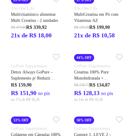
The One Life
The One Life
Multivitamínico alimentar
MultiCreatina em Pó com
Multi Creatina - 2 unidades
Vitaminas AZ
R$ 339,92
R$ 199,90
R$ 479,80
R$ 239,90
21x de R$ 18,00
21x de R$ 10,58
44% OFF
GoPure Supplements
GoPure Supplements
Detox Always GoPure –
Creatina 100% Pure
Suplemento p/ Reduzir
Monohidratada +
Apetite, Desinchar, Perda de
Micronizada
R$ 159,90
R$ 134,87
R$ 238,77
Peso, Emagrecimento
R$ 151,90
R$ 128,13
no pix
no pix
ou 17x de R$ 10,26
ou 14x de R$ 10,36
53% OFF
50% OFF
GoPure Supplements
GoPure Supplements
Colágeno em Cápsulas 100%
Compre 1, LEVE 2 -