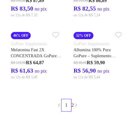
R$ 87,89
R$ 86,89
R$ 199,88
R$ 199,88
Magnésio, Ferro e Minerais
Magnésio, Ferro e Minerais
R$ 83,50
R$ 82,55
no pix
no pix
ou 12x de R$ 7,32
ou 12x de R$ 7,24
46% OFF
32% OFF
GoPure Supplements
GoPure Supplements
Melatonina Fast 2X
Albumina 100% Pura
CONCENTRADA GoPure –
GoPure – Suplemento
Suplemento para Dormir
Proteico de Clara de Ovo
R$ 64,87
R$ 59,90
R$ 119,98
R$ 88,00
Rápido e Acordar Renovado
Natural para Massa Muscular
R$ 61,63
R$ 56,90
no pix
no pix
ou 12x de R$ 5,40
ou 11x de R$ 5,44
1
2