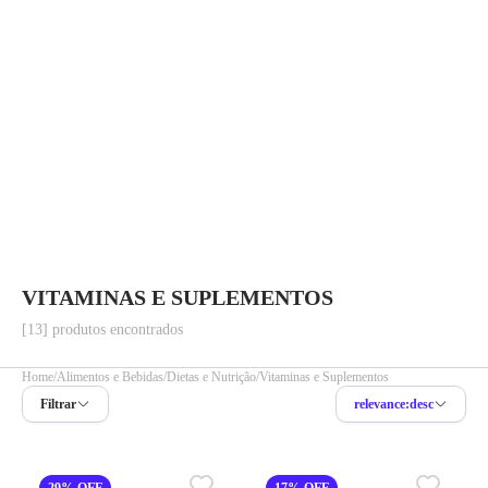
VITAMINAS E SUPLEMENTOS
[13] produtos encontrados
Home
Alimentos e Bebidas
Dietas e Nutrição
Vitaminas e Suplementos
Filtrar
relevance:desc
29% OFF
17% OFF