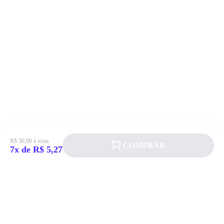
R$ 36,90 à vista
COMPRAR
7x de R$ 5,27
Siga a Allever nas redes sociais!