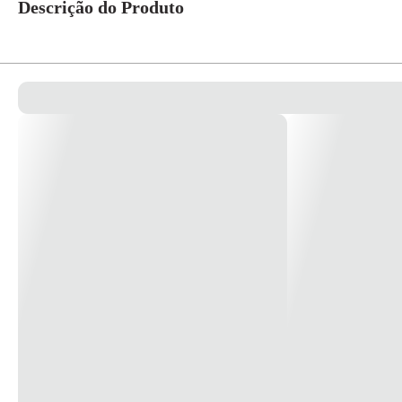
Descrição do Produto
Arco de Serra K140 - Starrett Compacto e resistente, o arco K140 é a melho
especial nos ambientes que dificultam o desenvolvimento do trabalho. Ide
operação de corte. Melhor para o profissional, que emprega menos esforço e 
de profundidade. Este arco é fabricado com tecnologia inovadora, pois uma 
especialmente nas operações de corte de difícil acesso. Cabo anatômico, fe
localizada na parte frontal do arco, facilitando o tensionamento da lâmina