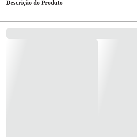
Descrição do Produto
Produzida em polipropileno, na cor amarela, indicada para fast
35,5x28 cm, acondicionada em caixa com 25 unidades.