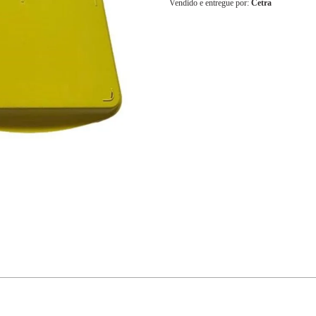
Vendido e entregue por:
Cetra
6x
R$ 162,00
7x
R$ 138,85
8x
R$ 121,50
9x
R$ 108,00
10x
R$ 97,20
11x
R$ 88,36
12x
R$ 81,00
13x
R$ 80,05
14x
R$ 74,69
15x
R$ 70,05
16x
R$ 65,98
17x
R$ 62,40
18x
R$ 59,22
19x
R$ 56,37
20x
R$ 53,80
21x
R$ 51,49