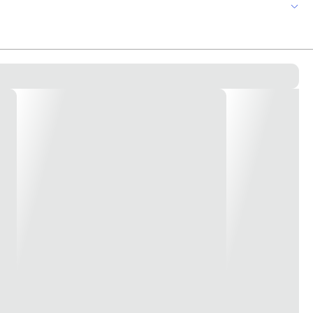
 outros, com área externa de 43,9x30x5x3,30 cm e área útil de