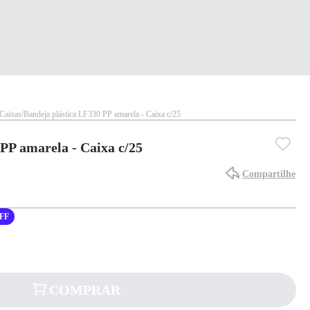
Caixas
Bandeja plástica LF330 PP amarela - Caixa c/25
PP amarela - Caixa c/25
Compartilhe
FF
COMPRAR