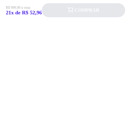
R$ 999,90 à vista
COMPRAR
21x de R$ 52,96
Siga a Allever nas redes sociais!
Atendimento
Fale Conosco