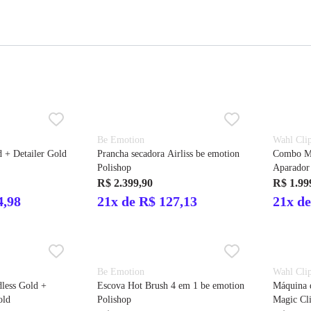
Be Emotion
Wahl Cli
 + Detailer Gold
Prancha secadora Airliss be emotion
Combo Má
Polishop
Aparador
Bivolt
R$ 2.399,90
R$ 1.99
4,98
21x de R$ 127,13
21x de
Be Emotion
Wahl Cli
dless Gold +
Escova Hot Brush 4 em 1 be emotion
Máquina 
old
Polishop
Magic Cli