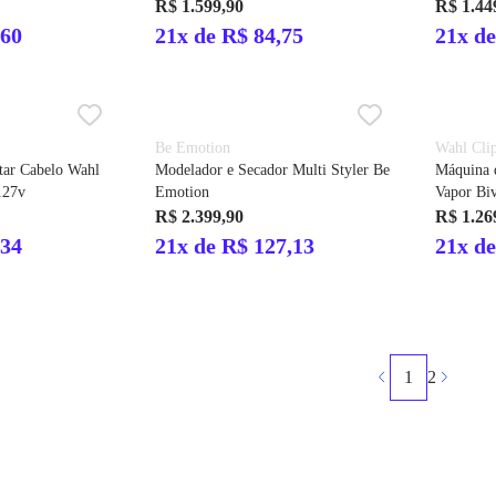
R$ 1.599,90
R$ 1.44
,60
21x de R$ 84,75
21x de
Be Emotion
Wahl Cli
tar Cabelo Wahl
Modelador e Secador Multi Styler Be
Máquina 
127v
Emotion
Vapor Biv
R$ 2.399,90
R$ 1.26
,34
21x de R$ 127,13
21x de
1
2