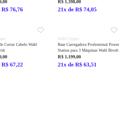
carregadora Premium Bivolt Wahl
9,00
R$ 1.398,00
 R$ 76,76
21x de R$ 74,05
pper
Wahl Clipper
de Cortar Cabelo Wahl
Base Carregadora Professional Power
olt
Station para 3 Máquinas Wahl Bivolt
9,00
R$ 1.199,00
 R$ 67,22
21x de R$ 63,51