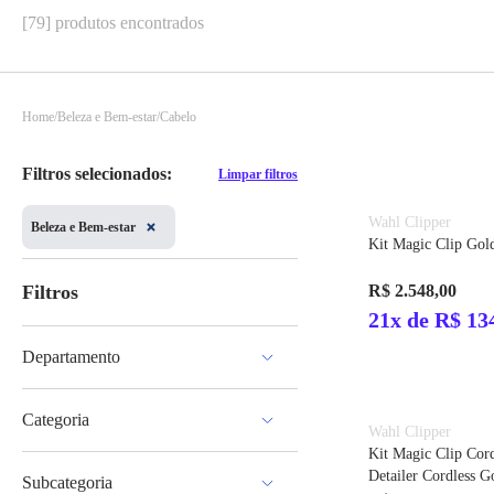
[79] produtos encontrados
Home
Beleza e Bem-estar
Cabelo
Filtros selecionados:
Limpar filtros
Wahl Clipper
Beleza e Bem-estar
Kit Magic Clip Gold
Filtros
R$ 2.548,00
21x de R$ 13
Departamento
Beleza e Bem-estar
Categoria
Wahl Clipper
Kit Magic Clip Cor
Cabelo
Detailer Cordless G
Subcategoria
Massagem