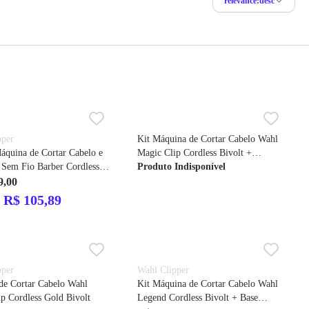
relevance:desc
pper
Kit Máquina de Cortar Cabelo Wahl
quina de Cortar Cabelo e
Magic Clip Cordless Bivolt +
 Sem Fio Barber Cordless
Máquina de Acabamento Wahl
Produto Indisponível
Detailer Cordless Li Bivolt
9,00
 R$ 105,89
pper
Wahl Clipper
de Cortar Cabelo Wahl
Kit Máquina de Cortar Cabelo Wahl
p Cordless Gold Bivolt
Legend Cordless Bivolt + Base