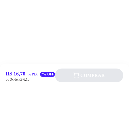
R$ 16,70
no PIX
7% OFF
COMPRAR
ou 3x de R$ 6,16
Siga a Allever nas redes sociais!