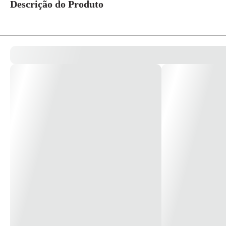
Descrição do Produto
Bolsa Em Lona Standard 12" 25,4x30,5x30,5cm Cód. 1870405 – Irwin
Compartimento principal com fecho em zíper.
1 bolso externo com velcro + 3 internos
Mala em poliéster resistente com acabamento superior
Alça de transporte reforçada e alça para ombro removível
Compartimentos/ Bolsos: 4
Comprimento: 305mm
Largura: 305mm
Altura: 254mm
Peso: 1,95kg
Capacidade: 10kg
*Imagens Meramente Ilustrativas