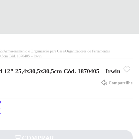
ão
Armazenamento e Organização para Casa
Organizadores de Ferramentas
0,5cm Cód. 1870405 – Irwin
 12" 25,4x30,5x30,5cm Cód. 1870405 – Irwin
Compartilhe
X
COMPRAR