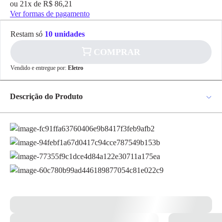
ou 21x de R$ 86,21
Ver formas de pagamento
Restam só
10 unidades
COMPRAR
Vendido e entregue por:
Eletro
✕
pagamento
R$ 1.468,81
no PIX
Descrição do Produto
Para pagamento via PIX será gerada uma chave
e um QR Code ao finalizar o processo de
Bomba Mono M T-Plas Para Piscina Com Pre-Filtro - Jacuzzi A bomba
compra.
para piscina Jacuzzi da série A são centrífugas, auto-escorvantes, com
Pix
pré-filtro incorporado, totalmente construídas em material
termoplástico, com bocais de sucção e descarga adequados para
tubulação de PVC marrom colável de 50 mm de diâmetro. São
utilizadas com os filtros de areia das séries CFA e TPII, Por serem auto-
Cartão de
escorvantes podem ser instaladas acima ou abaixo do nível da água da
Crédito
piscina. O corpo e o pré-filtro são construídos em ABS reforçado com
fibra de vidro, o rotor em Noryl® e a tampa do pré-filtro em
policarbonato. A tampa do pré-filtro é transparente, permitindo que,
sem removê-la, possa ser feita a inspeção do cesto coletor, construído