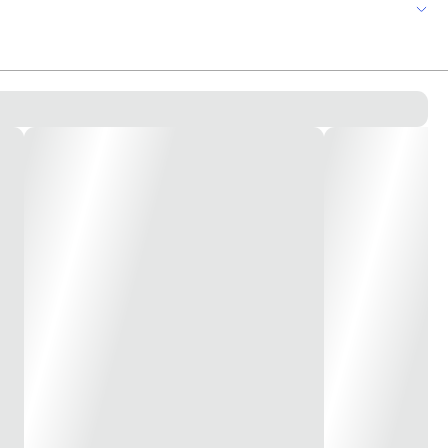
nvencional. Funcionamento: quebre o vidro e aperte o botão. Possui
 centrais convencionais em 12V ou 24V. * Imagem meramente ilustrativa *