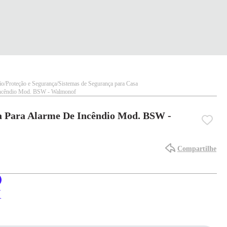
ão
Proteção e Segurança
Sistemas de Segurança para Casa
 Incêndio Mod. BSW - Walmonof
a Para Alarme De Incêndio Mod. BSW -
Compartilhe
X