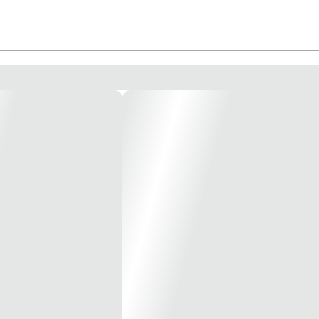
toeira tipo Quebra-Vidro com supervisão de linha para Alarme de Incêndio Co
dica alarme. Usos: Em ambientes internos. Funciona com todos os modelos de