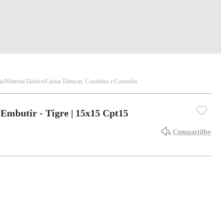
ão
Material Elétrico
Caixas Elétricas, Conduítes e Conexões
Embutir - Tigre | 15x15 Cpt15
Compartilhe