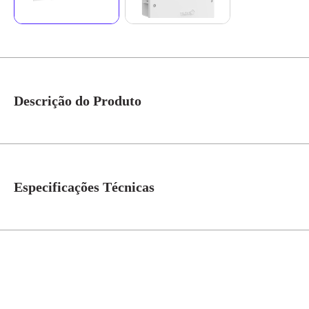
Descrição do Produto
- Caixas fabricadas de PVC anti-chama; - Tampa branca, fixada por parafuso
e Tigreflex. Função: Permitir a passagem, derivação e acesso às redes elétr
para cabos de telefonia, lógica e televisão. Instalações residenciais, come
Especificações Técnicas
Grau de Proteção
IP-40
Cor
Branco
Modelo/Instalação
Embutir