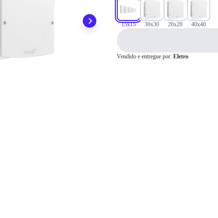
Pix
15x15
30x30
20x20
40x40
Cartão de
Vendido e entregue por:
Eletro
Crédito