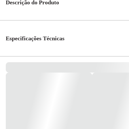
Descrição do Produto
Caixa PVC - Steck Características: - Com borracha de vedação, Duplo isol
Especificações Técnicas
Grau de Proteção
IP-55
Material
PVC
Modelo/Instalação
Embutir