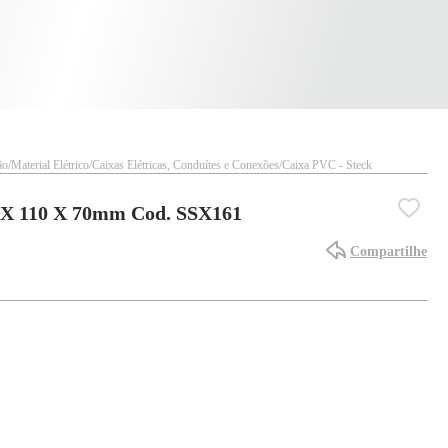
ão
Material Elétrico
Caixas Elétricas, Conduítes e Conexões
Caixa PVC - Steck
4 X 110 X 70mm Cod. SSX161
Compartilhe