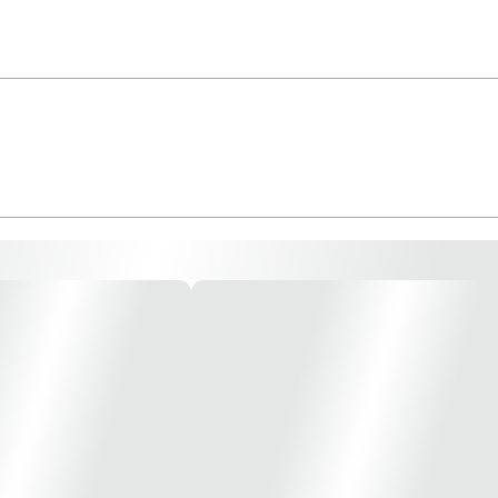
amento - Parafuso 1/4" de volta sem elementos metálicos *Imagem meramente il