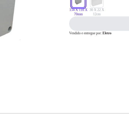
154 X 110 X
30 X 22 X
70mm
12cm
Cartão de
Crédito
Vendido e entregue por:
Eletro