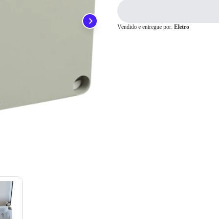
ainda conta com a devolução grátis em até 7 dias.
Para pagamento via PIX será gerada uma chave e um QR
Code ao finalizar o processo de compra.
Vendido e entregue por:
Eletro
Pix
Cartão de
Crédito