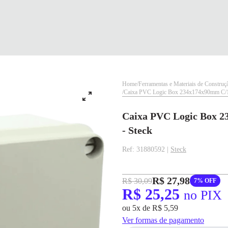
Home
Ferramentas e Materiais de Construç
Caixa PVC Logic Box 234x174x90mm C/10
Caixa PVC Logic Box 2
- Steck
Ref: 31880592 |
Steck
✕
✕
R$ 27,98
R$ 30,09
7% OFF
R$ 25,25
no PIX
✕
DISPONÍVEL APENAS PARA CPF
pagamento
ou 5x de R$ 5,59
Na Eletrotrafo sua compra já vem com o imposto pago, e você não precisa se
Ver formas de pagamento
R$ 25,25
no PIX
preocupar em pagar o imposto de importação quando seu pedido chegar, você