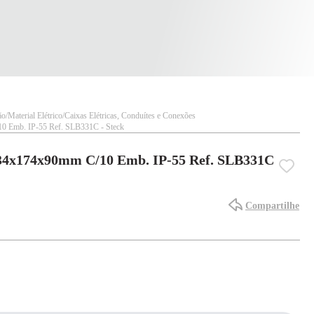
ão
Material Elétrico
Caixas Elétricas, Conduítes e Conexões
 Emb. IP-55 Ref. SLB331C - Steck
34x174x90mm C/10 Emb. IP-55 Ref. SLB331C
Compartilhe