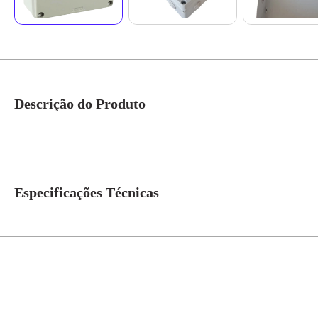
Descrição do Produto
Caixa PVC Logic Box 234x174x90mm C/10 Emb. IP-55 Ref. SLB331C - Ste
segura e organizada. Aqui estão alguns detalhes sobre essa caixa: • Dimens
significa que é protegida contra poeira e jatos de água de baixa pressão, s
Especificações Técnicas
condições ambientais moderadas. • Modelo: SLB331C Esse tipo de caixa é a
ilustrativas
Modelo
SLB331C
Grau de Proteção
IP-55