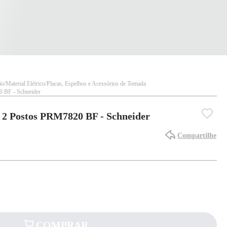
ão
Material Elétrico
Placas, Espelhos e Acessórios de Tomada
0 BF - Schneider
l 2 Postos PRM7820 BF - Schneider
Compartilhe
COMPRAR