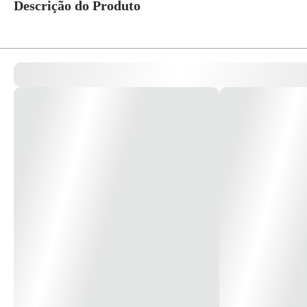
Descrição do Produto
Caixa Sobrepor Versátil 2 Postos Branco PRM7820 BF - Schneider *Image