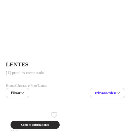
LENTES
[1] produto encontrado
Home
Câmeras e Foto
Lentes
Filtrar
relevance:desc
Compra Internacional