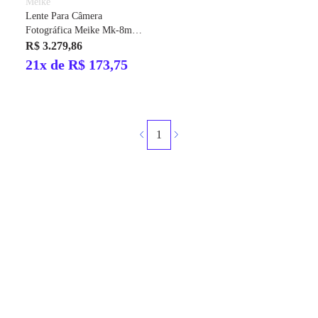
Meike
Lente Para Câmera
Fotográfica Meike Mk-8mm
F/3.5 Fisheye
R$ 3.279,86
21x de R$ 173,75
1