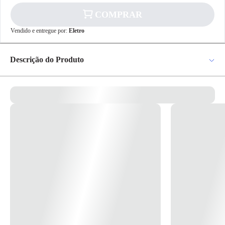
COMPRAR
✕
pagamento
Vendido e entregue por:
Eletro
R$ 41,70
no PIX
Para pagamento via PIX será gerada uma chave
Descrição do Produto
e um QR Code ao finalizar o processo de
compra.
Pix
Campainha Decor Eletronic 2 Tons 90-230V Grafite Ref. PRM046303
– Schneider Principal Linha de produto: Decor Nome da linha: Decor
Tipo de produto ou componente: Campainha eletrônica Apresentação do
dispositivo: Mecanismo Tipo de embalagem: Caixa Complementar [Ue]
Tensão de operação nominal: 90...230 V CA Material: ABS
Cartão de
Crédito
(acrilonitrilo-butadieno-estireno) Número de módulos: 3 Profundidade
incorporada: 36,6 mm Profundidade: 46,7 mm Comprimento: 70,7 mm
Altura: 46,7 mm Largura: 43,2 mm Conexões - terminais: Terminais
pré-decapados Seção do cabo: 1 mm² Medidor AWG: AWG 16 Modo de
fixação: Encaixe * Imagem meramente ilustrativas