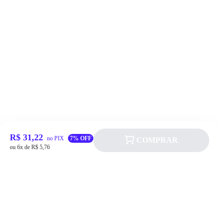
R$ 31,22
no PIX
7% OFF
COMPRAR
ou 6x de R$ 5,76
Siga a Allever nas redes sociais!