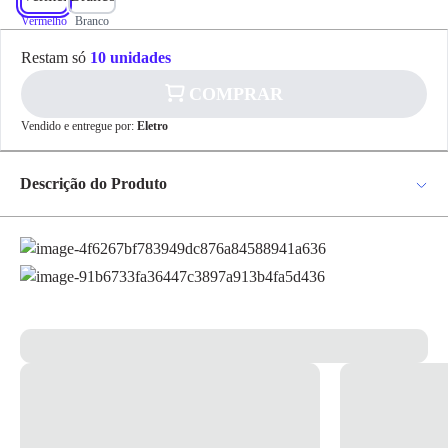
Vermelho
Branco
✕
pagamento
Restam só
10 unidades
R$ 22,07
no PIX
COMPRAR
Para pagamento via PIX será gerada uma chave
Vendido e entregue por:
Eletro
e um QR Code ao finalizar o processo de
compra.
Pix
Descrição do Produto
Capacete Aba Total Branco - Ledan Classe B com rigidez dielétrica de
acordo com a NBR8221 para tensão até 30.000 volts. Injetado em
Cartão de
polietileno de alta densidade, modelo aba total com 3 estrias reforçadas
Crédito
e calha semicircular. Carneira simples ou de dupla suspensão em
plástico, fixa ao casco através de 6 pontos de encaixe e ajuste de
tamanho através de regulagem simples. *Imagem meramente
ilustrativa*