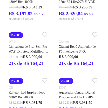
480W Biv. 4000K
220v EP140A2CVSLVRE
48000LMS IP-65 60G Cod.
Cod.60704 - GE
R$ 3.543,29
R$ 3.236,39
R$ 3.809,99
R$ 3.479,99
212478 – GE
R$ 3.197,82
R$ 2.920,84
no pix
no pix
ou 21x de R$ 187,70
ou 21x de R$ 171,44
9% OFF
WAP
Xiaomi
Limpadora de Piso Sem Fio
Xiaomi Robô Aspirador de
WAP Extratora Multifloor
Pó Inteligente S40C
Bivolt
R$ 3.099,90
R$ 3.099,90
R$ 3.399,90
21x de R$ 164,21
21x de R$ 164,21
7% OFF
7% OFF
GE
KDT
Refletor Led Inspire Flood
Aquecedor Central Digital
400W Biv. 4000K
Programável Black 220V
40000LMS IP-65 12G Cod.
10.560W Cod. 2768 - KDT
R$ 3.031,79
R$ 3.031,79
R$ 3.259,99
R$ 3.259,99
36134 – GE