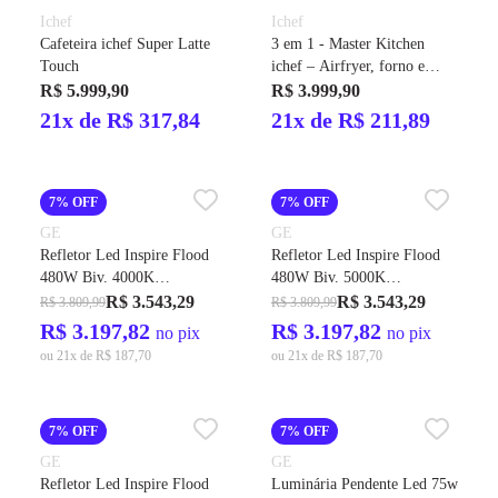
Ichef
Ichef
Cafeteira ichef Super Latte
3 em 1 - Master Kitchen
Touch
ichef – Airfryer, forno e
pizza
R$ 5.999,90
R$ 3.999,90
21x de R$ 317,84
21x de R$ 211,89
7% OFF
7% OFF
GE
GE
Refletor Led Inspire Flood
Refletor Led Inspire Flood
480W Biv. 4000K
480W Biv. 5000K
64800LMS IP-65 60G Cod.
67200LMS IP-65 40G Cod.
R$ 3.543,29
R$ 3.543,29
R$ 3.809,99
R$ 3.809,99
212519 – GE
212666 – GE
R$ 3.197,82
R$ 3.197,82
no pix
no pix
ou 21x de R$ 187,70
ou 21x de R$ 187,70
7% OFF
7% OFF
GE
GE
Refletor Led Inspire Flood
Luminária Pendente Led 75w