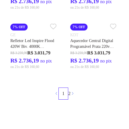
R$ 2.736,19
R$ 2.736,19
no pix
no pix
ou 21x de R$ 160,60
ou 21x de R$ 160,60
7% OFF
7% OFF
GE
KDT
Refletor Led Inspire Flood
Aquecedor Central Digital
420W Biv. 4000K
Programável Prata 220v
56700LMS IP-65 60G Cod.
10.560W Cod. 2025 - KDT
R$ 3.031,79
R$ 3.031,79
R$ 3.259,99
R$ 3.259,99
212520 – GE
R$ 2.736,19
R$ 2.736,19
no pix
no pix
ou 21x de R$ 160,60
ou 21x de R$ 160,60
1
2