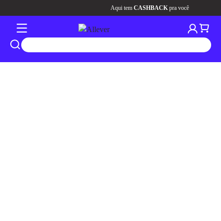
Aqui tem
CASHBACK
pra você