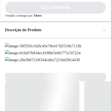
COMPRAR
Vendido e entregue por:
Eletro
✕
pagamento
R$ 68,14
no PIX
Descrição do Produto
Para pagamento via PIX será gerada uma chave
e um QR Code ao finalizar o processo de
Chave Ajustável Universal (8-32mm) 2 Peças Ref.S03211002 - Robust
compra.
Pix
Jogo Chave Ajustavel Universal 2 Pecas 8 A 32mm Robust Referência:
S03211002 A Chave Auto Ajustável É Indicada Para Fixar E Soltar
Uma Grande Variedade De Peças, De Vários Formatos (sextavado,
Quadrado E Cilíndrico) E Diâmetros (8mm E 32mm). Prática E
Versátil, Reduz O Tempo De Trabalho E A Necessidade De Utilização
Cartão de
De Várias Ferramentas. Especificações: • Capacidade: 8 Mm A 32 Mm.
Crédito
• Aplicação: Encaixes Quadrados, Sextavados E Cilíndricos. *Imagem
meramente ilustrativa*