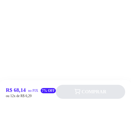
R$ 68,14
no PIX
7% OFF
COMPRAR
ou 12x de R$ 6,29
Siga a Allever nas redes sociais!