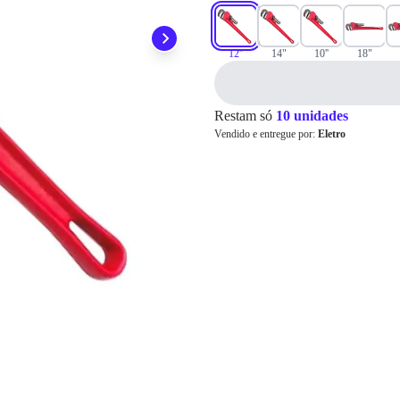
Pix
12''
14"
10''
18"
Cartão de
Restam só
10 unidades
Crédito
Vendido e entregue por:
Eletro