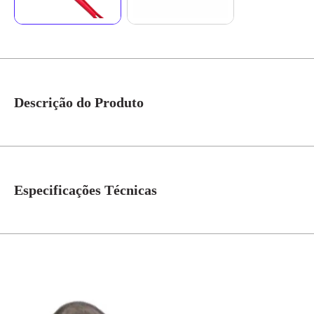
Descrição do Produto
Chave Encanador Grifo R2716 - Gedore Red Descrição Chave Para Tubos M
Americano Fabricado em Aço Forjado, Acabamento em Pintura na Cor Verm
Indicada para Utilização em Montagens e Desmontagens de Tubulações em 
Especificações Técnicas
Modelo
R2716