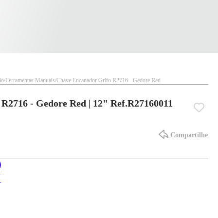
ão
Ferramentas Manuais
Chave Encanador Grifo R2716 - Gedore Red
R2716 - Gedore Red | 12" Ref.R27160011
Compartilhe
X