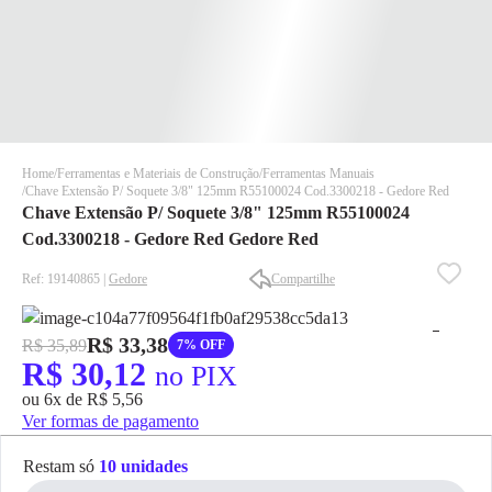
Home
Ferramentas e Materiais de Construção
Ferramentas Manuais
Chave Extensão P/ Soquete 3/8" 125mm R55100024 Cod.3300218 - Gedore Red
Chave Extensão P/ Soquete 3/8" 125mm R55100024
Cod.3300218 - Gedore Red Gedore Red
Ref: 19140865 |
Gedore
Compartilhe
✕
✕
R$ 33,38
R$ 35,89
7% OFF
✕
R$ 30,12
no PIX
DISPONÍVEL APENAS PARA CPF
ou 6x de R$ 5,56
Na Eletrotrafo sua compra já vem com o imposto pago, e você
Ver formas de pagamento
não precisa se preocupar em pagar o imposto de importação
quando seu pedido chegar, você ainda conta com a devolução
Restam só
10 unidades
grátis em até 7 dias.