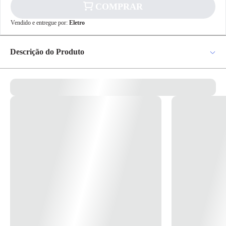
COMPRAR
✕
pagamento
Vendido e entregue por:
Eletro
R$ 30,12
no PIX
Para pagamento via PIX será gerada uma chave
Descrição do Produto
e um QR Code ao finalizar o processo de
compra.
Pix
Chave Extensão P/ Soquete 3/8" 125mm R55100024 Cod.3300218 -
Gedore Red Descrição do Produto Extensão para soquetes ideal para
aumentar o alcance com o soquete em lugares profundos e de difícil
acesso. Fabricado em aço cromo vanádio com acabamento cromado
Cartão de
fosco proporcionando resistência e durabilidade. - DIN 3120 – C 10,
Crédito
ISO 1174, com estria de retenção de esfera - DIN 3120 – A 10, ISO
1174, com bloqueio de esfera - Encaixe: 3/8 Pol. - Medida: 5 Pol.
(125mm) * Imagem meramente ilustrativa