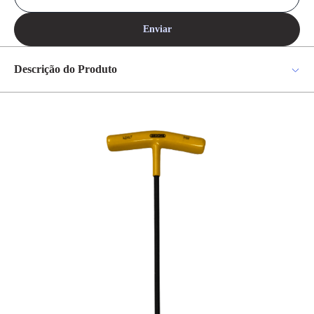
Enviar
Descrição do Produto
Chave Hexagonal 7/32" Ref .42KLT - Gedore Dicas De Segurança: •
Respeite As Normas Profissionais De Segurança E O Uso Dos Epis. •
Sempre Utilize A Chave Hexagonal (allen) Abulada Com Cabo T Com
O Perfil De Encaixe E A Bitola Correspondente A Bitola Do Parafuso,
Para Que Não Haja Folga E Não Danifique A Chave E O Fixador. •
Respeite O Limite De Torque Estabelecido Para Cada Bitola Da Chave
Hexagonal (allen) Abaulada Com Cabo T. • Não Exponha A
Chave hexagonal (allen) Abaulada Com Cabo T Ao Calor Excessivo,
Para Não Comprometer As Características Do Produto. • Não Utilize
Tubos Ou Extensões Para Obter Maior Torque. • Não Golpeie A chave
Hexagonal (allen) Abaulada Com Cabo T. • Não Altere A Forma
Original Da Chave Hexagonal (allen) Abaulada Com Cabo T. • Não
Exponha / Armazene a Chave Hexagonal (allen) Abaulada com Cabo T
Em Ambientes Ácidos, Úmidos Ou Salinos. • Após O Uso Limpe
Visando Prolongar A Vida Útil E Garantir O Bom Funcionamento Da
Chave Hexagonal (allen) Abaulada Com Cabo T. * Imagem meramente