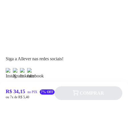
Siga a Allever nas redes sociais!
R$ 34,15
no PIX
7% OFF
COMPRAR
ou 7x de R$ 5,40
Atendimento
Fale Conosco
FAQ
Institucional