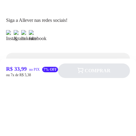
Siga a Allever nas redes sociais!
Atendimento
R$ 33,99
no PIX
7% OFF
COMPRAR
ou 7x de R$ 5,38
Fale Conosco
FAQ
Institucional
Política de pagamento
Quem somos
Prazos de Entrega
Política de Cookie
Fale conosco
Trocas e Devoluções
Política de Privacidadede Uso
(11) 4200-0010