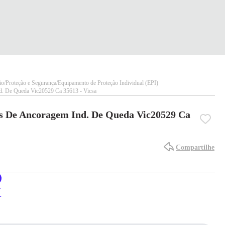
ão
Proteção e Segurança
Equipamento de Proteção Individual (EPI)
nd. De Queda Vic20529 Ca 35613 - Vicsa
ts De Ancoragem Ind. De Queda Vic20529 Ca
Compartilhe
X