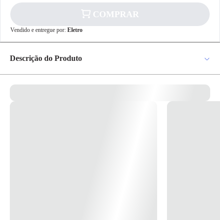
COMPRAR
✕
pagamento
Vendido e entregue por:
Eletro
R$ 149,39
no PIX
Para pagamento via PIX será gerada uma chave
Descrição do Produto
e um QR Code ao finalizar o processo de
compra.
Pix
CINTO PARAQUEDISTA CARBOGRAFITE C/APOIO LOMBAR
MOD. CG730E 010208710 - Fabricado em fita de poliéster. - Ajustes
através de fivelas duplas de aço: Uma localizada na cintura e duas nas
pernas. - Três meia argolas em aço forjado bicromatizado: Uma dorsal
para retenção de queda e duas laterais para posicionamento. - Proteção
Cartão de
Crédito
subpélvica. - Apoio lombar almofadado. *Imagem meramente
Ilustrativa