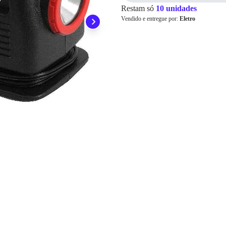
Restam só
10 unidades
Pix
Vendido e entregue por:
Eletro
Cartão de
Crédito