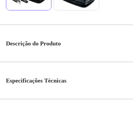
Descrição do Produto
Compressor air plus 12v - 920.1155-0 O compressor air plus 12v é um item p
calibrar pneus ou para iluminar partes do veículo e arredores. Possui 3 bico
Especificações Técnicas
Garantia
3