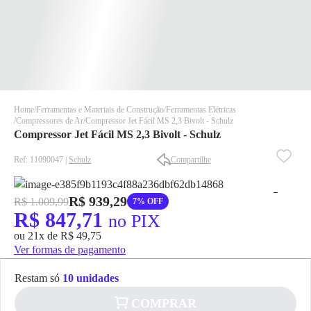
Home
Ferramentas e Materiais de Construção
Ferramentas Elétricas
Compressores de Ar
Compressor Jet Fácil MS 2,3 Bivolt - Schulz
Compressor Jet Fácil MS 2,3 Bivolt - Schulz
Ref: 11090047 |
Schulz
Compartilhe
R$ 939,29
R$ 1.009,99
7% OFF
✕
✕
R$ 847,71
no PIX
✕
ou 21x de R$ 49,75
DISPONÍVEL APENAS PARA CPF
Ver formas de pagamento
Na Eletrotrafo sua compra já vem com o imposto pago, e você
não precisa se preocupar em pagar o imposto de importação
Restam só
10 unidades
quando seu pedido chegar, você ainda conta com a devolução
COMPRAR
grátis em até 7 dias.
✕