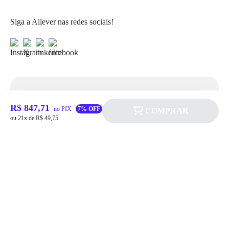
Siga a Allever nas redes sociais!
Atendimento
R$ 847,71
no PIX
7% OFF
COMPRAR
ou 21x de R$ 49,75
Fale Conosco
FAQ
Institucional
Política de pagamento
Quem somos
Prazos de Entrega
Política de Cookie
Fale conosco
Trocas e Devoluções
Política de Privacidadede Uso
(11) 4200-0010