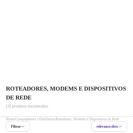
ROTEADORES, MODEMS E DISPOSITIVOS
DE REDE
[3] produtos encontrados
Home
Computadores e Eletrônicos
Roteadores, Modems e Dispositivos de Rede
Filtrar
relevance:desc