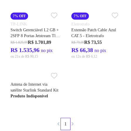
7% OFF
7% OFF
TP-LINK
Eletrotrafo
Switch Gerenciável L2 GB +
Extensão Patch Cable Azul
2SFP 8 Portas Jetstream Tl-
CAT.5 - Eletrotrafo
SG3210 - TP-Link
R$ 1.701,89
R$ 73,55
R$ 1.829,99
R$ 79,09
R$ 1.535,96
R$ 66,38
no pix
no pix
ou 21x de R$ 90,15
ou 12x de R$ 6,12
Antena de Internet via
satélite Starlink Standard Kit
Produto Indisponível
1