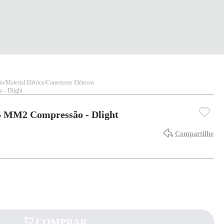
ão
Material Elétrico
Conectores Elétricos
 - Dlight
25 MM2 Compressão - Dlight
Compartilhe
COMPRAR