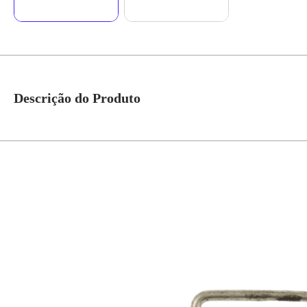
Descrição do Produto
Conector Estribo 16 - 25 MM2 Compressão - Dlight * Imagem meramente il