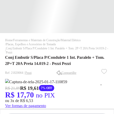
Home
Ferramentas e Materiais de Construção
Material Elétrico
Placas, Espelhos e Acessórios de Tomada
Conj Embutir S/Placa P/Condulete 1 Int. Paralelo + Tom. 2P+T 20A Preta 14.019-2 -
Pezzi
Conj Embutir S/Placa P/Condulete 1 Int. Paralelo + Tom.
2P+T 20A Preta 14.019-2 - Pezzi Pezzi
Ref: 21820064 |
Pezzi
Compartilhe
✕
✕
✕
R$ 19,61
R$ 21,09
DISPONÍVEL APENAS PARA CPF
7% OFF
R$ 17,70
no PIX
Na Eletrotrafo sua compra já vem com o imposto pago, e você
ou 3x de R$ 6,53
não precisa se preocupar em pagar o imposto de importação
Ver formas de pagamento
quando seu pedido chegar, você ainda conta com a devolução
grátis em até 7 dias.