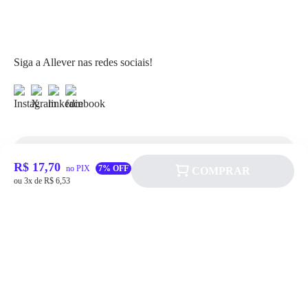
Siga a Allever nas redes sociais!
Atendimento
R$ 17,70
no PIX
7% OFF
COMPRAR
ou 3x de R$ 6,53
Fale Conosco
FAQ
Institucional
Política de pagamento
Quem somos
Prazos de Entrega
Política de Cookie
Fale conosco