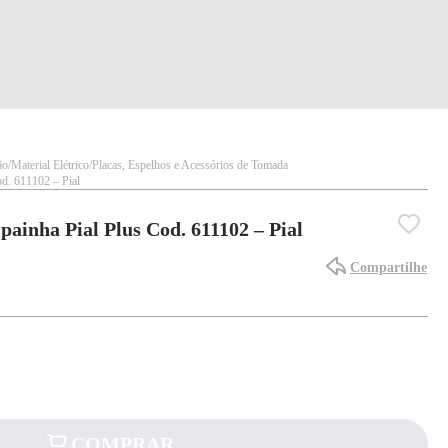
ão
Material Elétrico
Placas, Espelhos e Acessórios de Tomada
d. 611102 – Pial
ainha Pial Plus Cod. 611102 – Pial
Compartilhe
COMPRAR