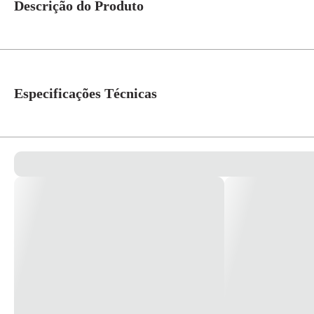
Descrição do Produto
Conjunto Pulsador Campainha Branco 2A/250V Pialplus Pial Legrand 611102.
tecnologia porque entende as necessidades do mercado, estabelece tendênci
Especificações Técnicas
Cor
Branco
Linha
Pial Plus