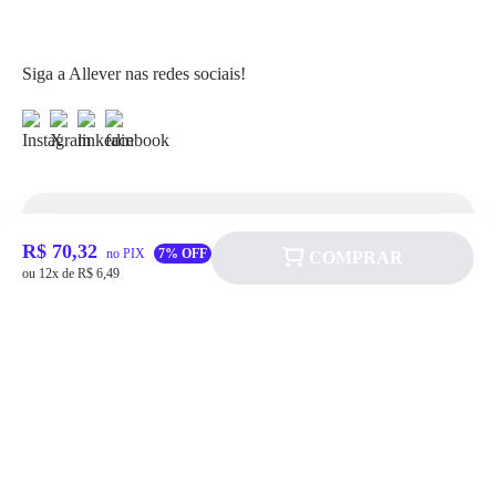
Siga a Allever nas redes sociais!
Atendimento
R$ 70,32
no PIX
7% OFF
COMPRAR
ou 12x de R$ 6,49
Fale Conosco
FAQ
Institucional
Política de pagamento
Quem somos
Prazos de Entrega
Política de Cookie
Fale conosco
Trocas e Devoluções
Política de Privacidadede Uso
(11) 4200-0010