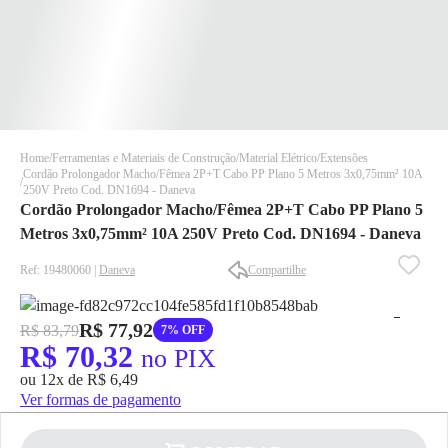
Home
Ferramentas e Materiais de Construção
Material Elétrico
Extensões
Cordão Prolongador Macho/Fêmea 2P+T Cabo PP Plano 5 Metros 3x0,75mm² 10A
250V Preto Cod. DN1694 - Daneva
Cordão Prolongador Macho/Fêmea 2P+T Cabo PP Plano 5
Metros 3x0,75mm² 10A 250V Preto Cod. DN1694 - Daneva
Ref: 19480060 |
Daneva
Compartilhe
✕
✕
✕
R$ 77,92
R$ 83,79
7% OFF
DISPONÍVEL APENAS PARA CPF
R$ 70,32
no PIX
Na Eletrotrafo sua compra já vem com o imposto pago, e você
ou 12x de R$ 6,49
não precisa se preocupar em pagar o imposto de importação
Ver formas de pagamento
quando seu pedido chegar, você ainda conta com a devolução
grátis em até 7 dias.