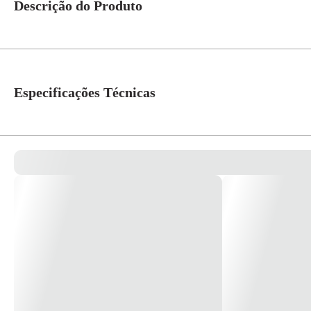
Descrição do Produto
Cordão Prolongador Macho/Fêmea 2P+T Hardwork Cabo PP Plano 3x2,50mm² 
com plugues 2P e 2P+T. Ideal para ferramentas profissionais, como furadeir
Especificações Técnicas
Modelo
Tomada 2P+T