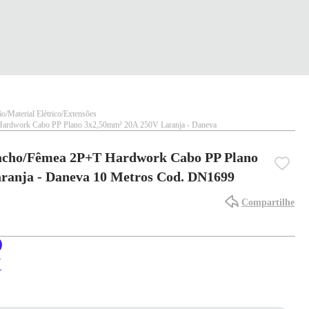
ão
Material Elétrico
Extensões
ardwork Cabo PP Plano 3x2,50mm² 20A 250V Laranja - Daneva
acho/Fêmea 2P+T Hardwork Cabo PP Plano
ranja - Daneva 10 Metros Cod. DN1699
Compartilhe
X