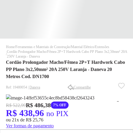
Home
Ferramentas e Materiais de Construção
Material Elétrico
Extensões
Cordão Prolongador Macho/Fêmea 2P+T Hardwork Cabo PP Plano 3x2,50mm² 20A
250V Laranja - Daneva
Cordão Prolongador Macho/Fêmea 2P+T Hardwork Cabo
PP Plano 3x2,50mm² 20A 250V Laranja - Daneva 20
Metros Cod. DN1700
Ref: 19480054 |
Daneva
Compartilhe
✕
✕
✕
DISPONÍVEL APENAS PARA CPF
R$ 486,38
R$ 522,99
7% OFF
R$ 438,96
no PIX
Na Eletrotrafo sua compra já vem com o imposto pago, e você
não precisa se preocupar em pagar o imposto de importação
ou 21x de R$ 25,76
quando seu pedido chegar, você ainda conta com a devolução
Ver formas de pagamento
grátis em até 7 dias.