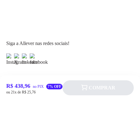
Siga a Allever nas redes sociais!
R$ 438,96
no PIX
7% OFF
COMPRAR
Atendimento
ou 21x de R$ 25,76
Fale Conosco
FAQ
Institucional
Política de pagamento
Quem somos