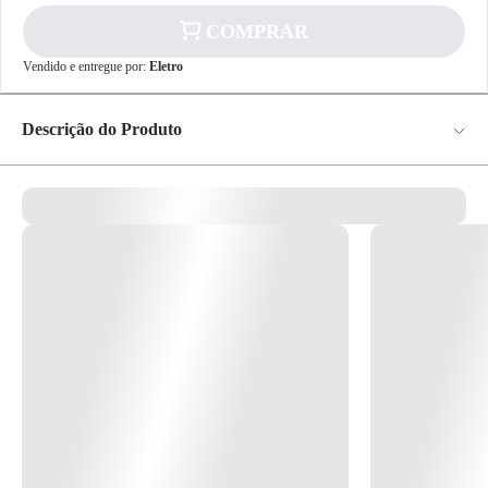
COMPRAR
✕
pagamento
Vendido e entregue por:
Eletro
R$ 18,29
no PIX
Para pagamento via PIX será gerada uma chave
Descrição do Produto
e um QR Code ao finalizar o processo de
compra.
Pix
Derivação De Embutir P/ Sobrepor Sistema X Novo Ref. 675054 - Pial
Derivação Sistema X 2"x4" de Embutir para Sobrepor 675054 Permite
ampliar o número de pontos a partir de um ponto embutido. Recebe
canaletas 20 x 10 / 32 x 12,5 / 40 x 16 e 50 x 20 mm nos quatro lados.
* Imagem meramente ilustrativa *
Cartão de
Crédito