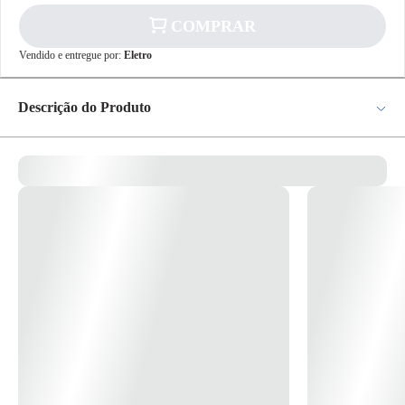
COMPRAR
✕
pagamento
Vendido e entregue por:
Eletro
R$ 266,89
no PIX
Para pagamento via PIX será gerada uma chave
Descrição do Produto
e um QR Code ao finalizar o processo de
compra.
Pix
Detector De Fumaca Otico Enderecavel Mod. DFO - Walmonof
Detector de Fumaça Ótico Endereçável. Utilizado com todos os
modelos de centrais endereçáveis Walmonof. Seu endereçamento é
digital. Funcionamento: Na presença de Fumaça o DFOE detecta e
manda um sinal para a central que logo em seguida indica o local do
Cartão de
Crédito
incêndio. Usos: Os DFO´s são mais sensíveis a Fumaças provenientes de
produtos orgânicos como Papéis, Tecidos e Madeiras. * Imagem
meramente ilustrativa *