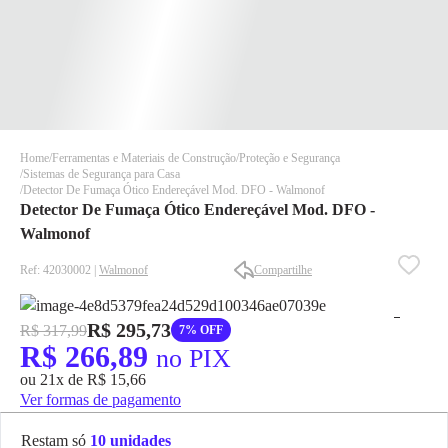
Home
Ferramentas e Materiais de Construção
Proteção e Segurança
Sistemas de Segurança para Casa
Detector De Fumaça Ótico Endereçável Mod. DFO - Walmonof
Detector De Fumaça Ótico Endereçável Mod. DFO -
Walmonof
Ref: 42030002 |
Walmonof
Compartilhe
✕
✕
✕
R$ 295,73
R$ 317,99
7% OFF
DISPONÍVEL APENAS PARA CPF
R$ 266,89
no PIX
Na Eletrotrafo sua compra já vem com o imposto pago, e você
ou 21x de R$ 15,66
não precisa se preocupar em pagar o imposto de importação
Ver formas de pagamento
quando seu pedido chegar, você ainda conta com a devolução
grátis em até 7 dias.
Restam só
10 unidades