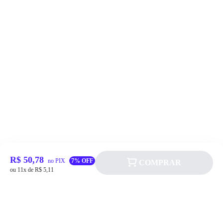
R$ 50,78
no PIX
7% OFF
COMPRAR
ou 11x de R$ 5,11
Siga a Allever nas redes sociais!