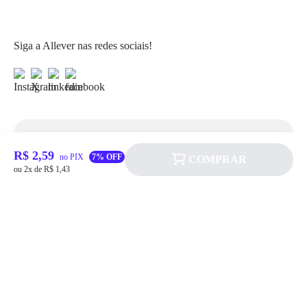
Siga a Allever nas redes sociais!
Atendimento
R$ 2,59
no PIX
7% OFF
COMPRAR
ou 2x de R$ 1,43
Fale Conosco
FAQ
Institucional
Política de pagamento
Quem somos
Prazos de Entrega
Política de Cookie
Fale conosco
Trocas e Devoluções
Política de Privacidadede Uso
(11) 4200-0010