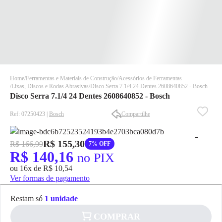
Home
Ferramentas e Materiais de Construção
Acessórios de Ferramentas
Lixas, Discos e Rodas Abrasivas
Disco Serra 7.1/4 24 Dentes 2608640852 - Bosch
Disco Serra 7.1/4 24 Dentes 2608640852 - Bosch
Ref: 07250423 |
Bosch
Compartilhe
R$ 155,30
R$ 166,99
7% OFF
✕
✕
R$ 140,16
no PIX
✕
ou 16x de R$ 10,54
DISPONÍVEL APENAS PARA CPF
Ver formas de pagamento
Na Eletrotrafo sua compra já vem com o imposto pago, e você
não precisa se preocupar em pagar o imposto de importação
Restam só
1 unidade
quando seu pedido chegar, você ainda conta com a devolução
grátis em até 7 dias.
COMPRAR
✕