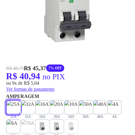
grátis em até 7 dias.
R$ 45,37
R$ 48,79
7% OFF
R$ 40,94
no PIX
ou 9x de R$ 5,04
Ver formas de pagamento
AMPERAGEM
25A
32A
16A
20A
10A
50A
40A
4A
✕
pagamento