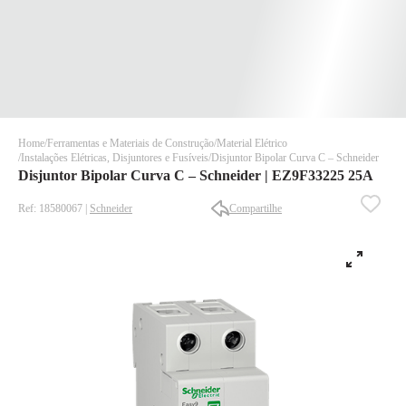
Home
Ferramentas e Materiais de Construção
Material Elétrico
Instalações Elétricas, Disjuntores e Fusíveis
Disjuntor Bipolar Curva C – Schneider
Disjuntor Bipolar Curva C – Schneider | EZ9F33225 25A
Ref: 18580067 |
Schneider
Compartilhe
✕
✕
✕
DISPONÍVEL APENAS PARA CPF
Na Eletrotrafo sua compra já vem com o imposto pago, e você
não precisa se preocupar em pagar o imposto de importação
quando seu pedido chegar, você ainda conta com a devolução