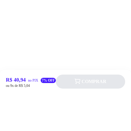
R$ 40,94
no PIX
7% OFF
COMPRAR
ou 9x de R$ 5,04
Siga a Allever nas redes sociais!