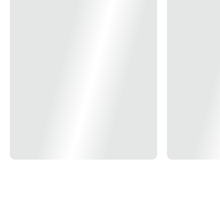
50A - DISJUNTOR SCHNEIDER/MERLIN GERIN C BIPOLAR
K32A2C63/EZ9F33263 63A *Imagem meramente Ilustrativa