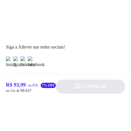
Siga a Allever nas redes sociais!
R$ 93,99
no PIX
7% OFF
COMPRAR
Atendimento
ou 12x de R$ 8,67
Fale Conosco
FAQ
Institucional
Política de pagamento
Quem somos