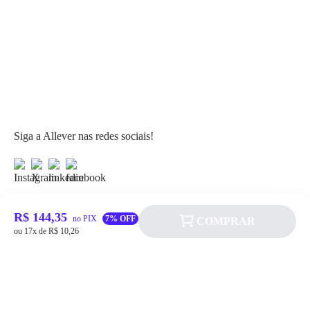
Siga a Allever nas redes sociais!
R$ 144,35
no PIX
7% OFF
COMPRAR
ou 17x de R$ 10,26
Atendimento
Fale Conosco
FAQ
Institucional