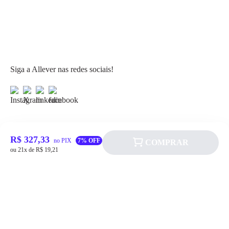
Siga a Allever nas redes sociais!
R$ 327,33
no PIX
7% OFF
COMPRAR
Atendimento
ou 21x de R$ 19,21
Fale Conosco
FAQ
Institucional
Política de pagamento
Quem somos