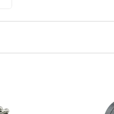
istor de Óxido Metálico (MOV) para proteção dos equipamentos eletroeletrôni
ramento*;•Instalação próxima ao equipamento a ser protegido;•Possui sinalizaç
ral, tais como:• Impressora;• Geladeira; • Máquina de lavar; • Micro-ondas;•