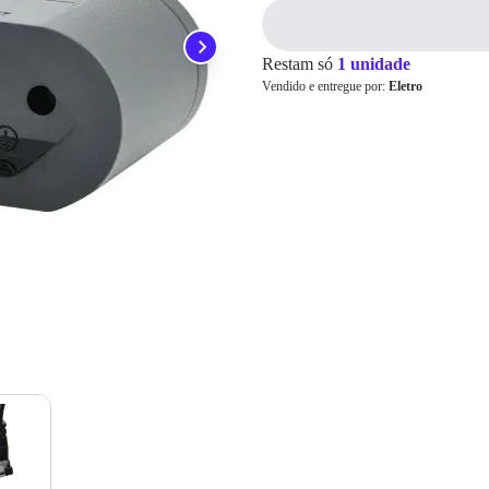
ainda conta com a devolução grátis em até 7 dias.
Para pagamento via PIX será gerada uma chave e um QR
Code ao finalizar o processo de compra.
Pix
Restam só
1 unidade
Vendido e entregue por:
Eletro
Cartão de
Crédito