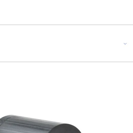
cos conectados exclusivamente à linha de energia (alimentação elétrica)
ão de status de operação através de LED ;•Plugue e tomada de acordo com
 Forno elétrico *Imagem meramente Ilustrativa