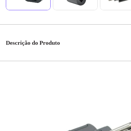
Descrição do Produto
DPS Classe III (ABNT NBR IEC 61643-1), monopolar, com tecnologia de Var
Garante a proteção contra surtos mesmo sem a presença do condutorde ater
padrão brasileiro (ABNT NBR 14136). Equipamentos eletroeletrônicos em ge