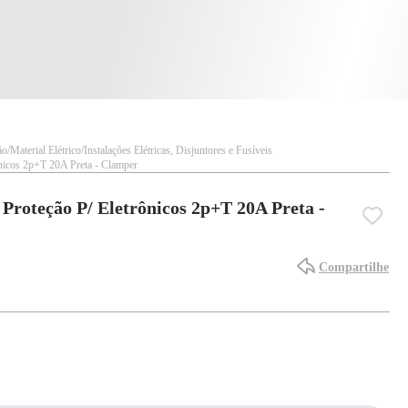
ão
Material Elétrico
Instalações Elétricas, Disjuntores e Fusíveis
ônicos 2p+T 20A Preta - Clamper
Proteção P/ Eletrônicos 2p+T 20A Preta -
Compartilhe